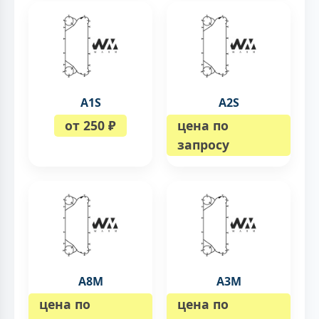
A1S
A2S
от 250 ₽
цена по
запросу
A8M
A3M
цена по
цена по