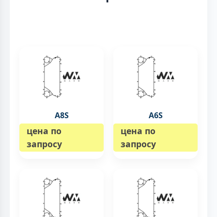
A8S
A6S
цена по
цена по
запросу
запросу