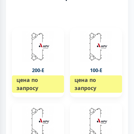
200-E
100-E
цена по
цена по
запросу
запросу