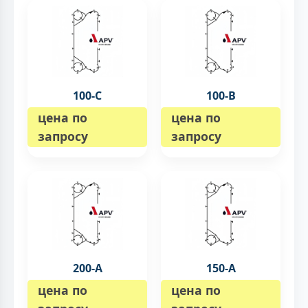
100-C
100-B
цена по
цена по
запросу
запросу
200-А
150-А
цена по
цена по