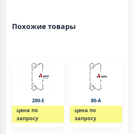
Похожие товары
200-E
80-A
цена по
цена по
запросу
запросу