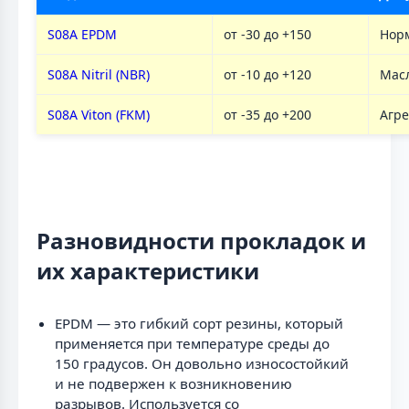
S08A EPDM
от -30 до +150
Нор
S08A Nitril (NBR)
от -10 до +120
Мас
S08A Viton (FKM)
от -35 до +200
Агре
Разновидности прокладок и
их характеристики
EPDM — это гибкий сорт резины, который
применяется при температуре среды до
150 градусов. Он довольно износостойкий
и не подвержен к возникновению
разрывов. Используется со