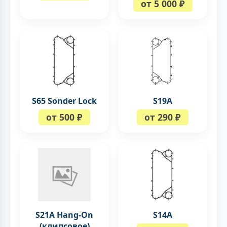
от 5 000 ₽
S65 Sonder Lock
S19A
от 500 ₽
от 290 ₽
S21A Hang-On
S14A
(клипсовое)