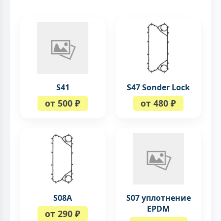
S41
S47 Sonder Lock
от 500 ₽
от 480 ₽
S08A
S07 уплотнение
EPDM
от 290 ₽