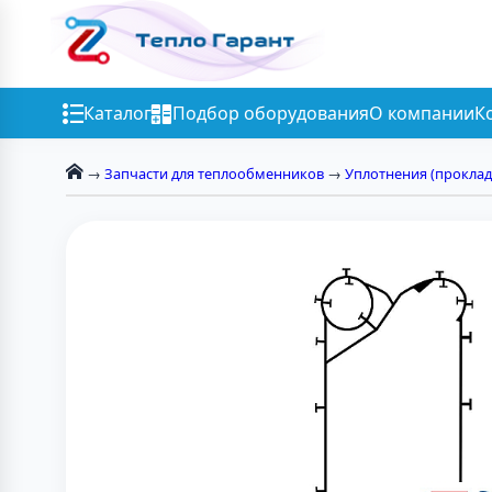
Каталог
Подбор оборудования
О компании
К
→
Запчасти для теплообменников
→
Уплотнения (проклад