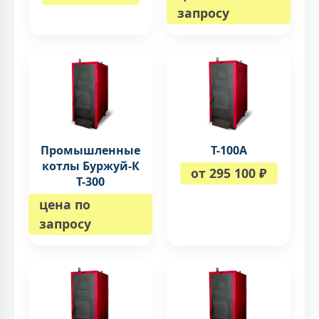
запросу
Промышленные
Т-100A
котлы Буржуй-К
от 295 100 ₽
Т-300
цена по
запросу