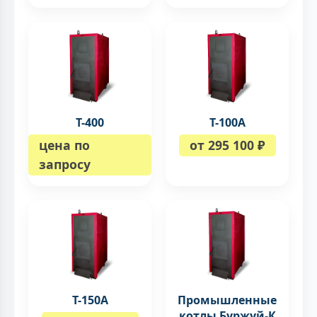
Т-400
Т-100A
цена по
от 295 100 ₽
запросу
Т-150A
Промышленные
котлы Буржуй-К