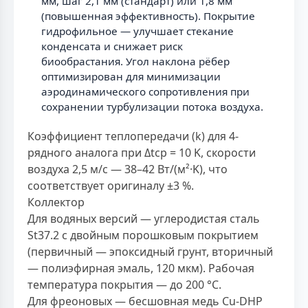
мм, шаг 2,1 мм (стандарт) или 1,8 мм
(повышенная эффективность). Покрытие
гидрофильное — улучшает стекание
конденсата и снижает риск
биообрастания. Угол наклона рёбер
оптимизирован для минимизации
аэродинамического сопротивления при
сохранении турбулизации потока воздуха.
Коэффициент теплопередачи (k) для 4-
рядного аналога при Δtср = 10 K, скорости
воздуха 2,5 м/с — 38–42 Вт/(м²·K), что
соответствует оригиналу ±3 %.
Коллектор
Для водяных версий — углеродистая сталь
St37.2 с двойным порошковым покрытием
(первичный — эпоксидный грунт, вторичный
— полиэфирная эмаль, 120 мкм). Рабочая
температура покрытия — до 200 °C.
Для фреоновых — бесшовная медь Cu-DHP