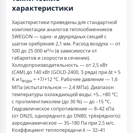
характеристики
Характеристики приведены для стандартной
комплектации аналогов теплообменников
SWEGON — одно- и двухрядных секций с
шагом оребрения 2,1 мм. Расход воздуха — от
500 до 25 000 м³/ч (в зависимости от
габаритов и скорости в сечении).
Холодопроизводительность — от 2,5 кВт
(CAM) до 140 кВт (GOLD-2400, 3 ряда) при Δt = 5
K и t
= +7/+12 °C. Рабочее давление — 1,6
воды
МПа (испытательное — 2,4 МПа). Диапазон
температуры охлаждающей воды: +5…+80 °C;
с пропиленгликолем (до 30 %) — до –15 °C.
Гидравлическое сопротивление — 8–42 кПа
(от DN25, однорядного до DN80, трёхрядного);
аэродинамическое — 35–180 Па при 2,5 м/с.
Коэффициент теплопередачи
k
— 32–41