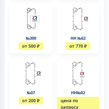
№300
НН №62
от 500 ₽
от 770 ₽
№07
НН№02
от 200 ₽
цена по
запросу