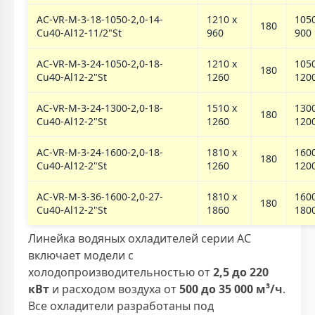
AC-VR-M-3-18-1050-2,0-14-
1210 х
1050
180
Cu40-Al12-11/2"St
960
900
AC-VR-M-3-24-1050-2,0-18-
1210 х
1050
180
Cu40-Al12-2"St
1260
120
AC-VR-M-3-24-1300-2,0-18-
1510 х
1300
180
Cu40-Al12-2"St
1260
120
AC-VR-M-3-24-1600-2,0-18-
1810 х
1600
180
Cu40-Al12-2"St
1260
120
AC-VR-M-3-36-1600-2,0-27-
1810 х
1600
180
Cu40-Al12-2"St
1860
180
Линейка водяных охладителей серии AC
включает модели с
холодопроизводительностью от
2,5 до 220
кВт
и расходом воздуха от
500 до 35 000 м³/ч
.
Все охладители разработаны под