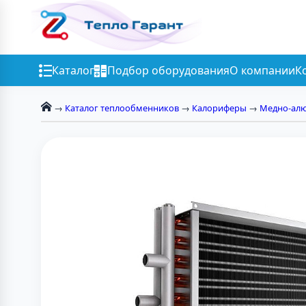
Каталог
Подбор оборудования
О компании
К
→
Каталог теплообменников
→
Калориферы
→
Медно-ал