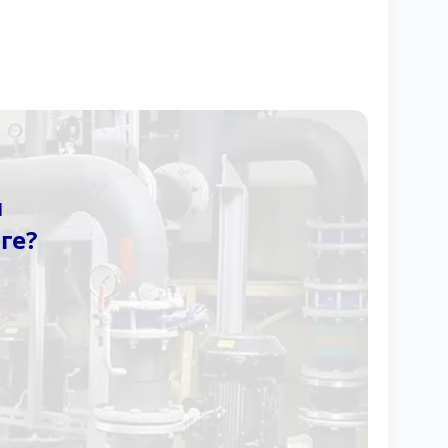
ы
ге?