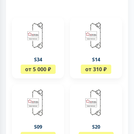
S34
S14
от 5 000 ₽
от 310 ₽
S09
S20