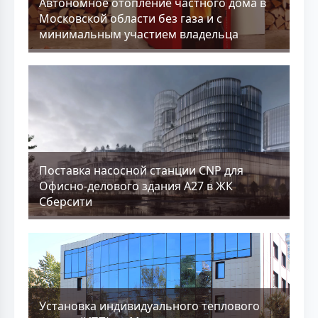
Aвтономное отопление частного дома в
Московской области без газа и с
минимальным участием владельца
Поставка насосной станции CNP для
Офисно-делового здания А27 в ЖК
Сберсити
Установка индивидуального теплового