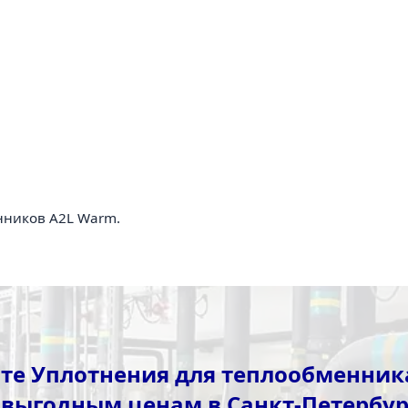
нников A2L Warm.
те Уплотнения для теплообменник
 выгодным ценам в Санкт-Петербур