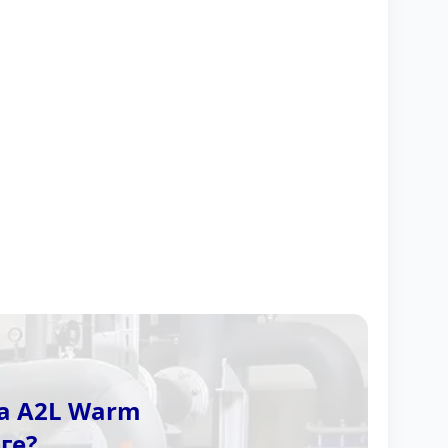
а A2L Warm
ге?