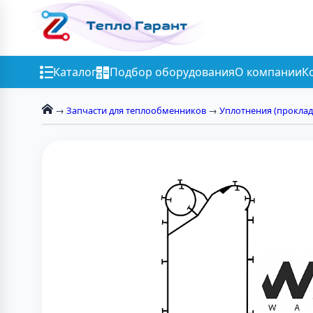
Каталог
Подбор оборудования
О компании
К
→
Запчасти для теплообменников
→
Уплотнения (проклад