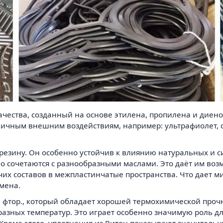
ачества, созданный на основе этилена, пропилена и диен
личным внешним воздействиям, например: ультрафиолет,
резину. Он особенно устойчив к влиянию натуральных и с
но сочетаются с разнообразными маслами. Это даёт им во
их составов в межпластинчатые пространства. Что дает 
мена.
й фтор., который обладает хорошей термохимической проч
 разных температур. Это играет особенно значимую роль