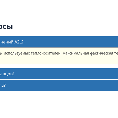
осы
тнений A2L?
ы используемых теплоносителей, максимальная фактическая те
давцов?
ты?