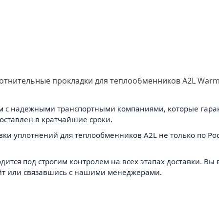
отнительные прокладки для теплообменников A2L Warm
ем с надежными транспортными компаниями, которые гар
доставлен в кратчайшие сроки.
ки уплотнений для теплообменников A2L не только по Росс
дится под строгим контролем на всех этапах доставки. В
айт или связавшись с нашими менеджерами.