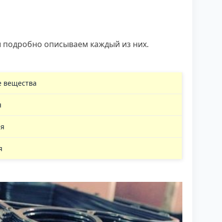
ы подробно описываем каждый из них.
 вещества
я
ая
я