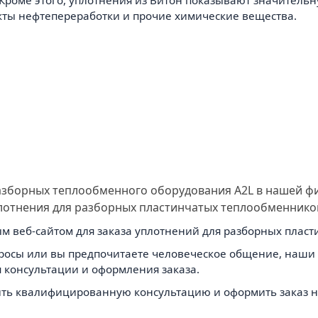
 Кроме этого, уплотнения из Витон показывают значитель
дукты нефтепереработки и прочие химические вещества.
разборных теплообменного оборудования A2L в нашей ф
плотнения для разборных пластинчатых теплообменнико
м веб-сайтом для заказа уплотнений для разборных плас
просы или вы предпочитаете человеческое общение, наши 
 консультации и оформления заказа.
ть квалифицированную консультацию и оформить заказ н