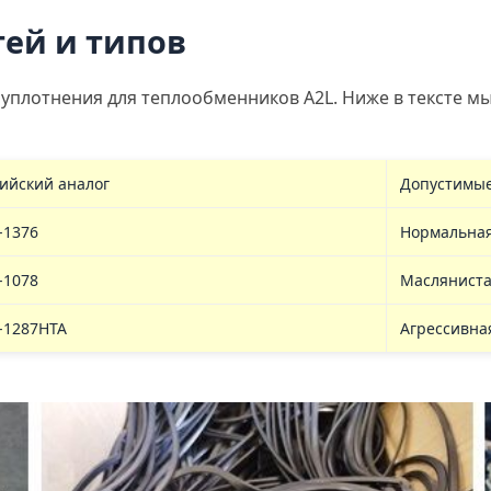
ей и типов
уплотнения для теплообменников A2L. Ниже в тексте м
ийский аналог
Допустимые
-1376
Нормальна
-1078
Маслянист
-1287НТА
Агрессивна