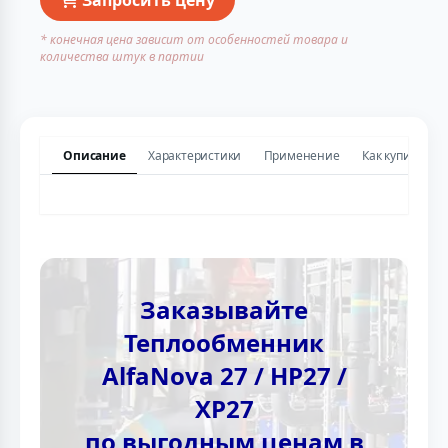
* конечная цена зависит от особенностей товара и
количества штук в партии
Описание
Характеристики
Применение
Как купить
Заказывайте
Теплообменник
AlfaNova 27 / HP27 /
XP27
по выгодным ценам в