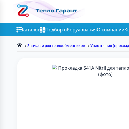
Каталог
Подбор оборудования
О компании
К
→
Запчасти для теплообменников
→
Уплотнения (проклад