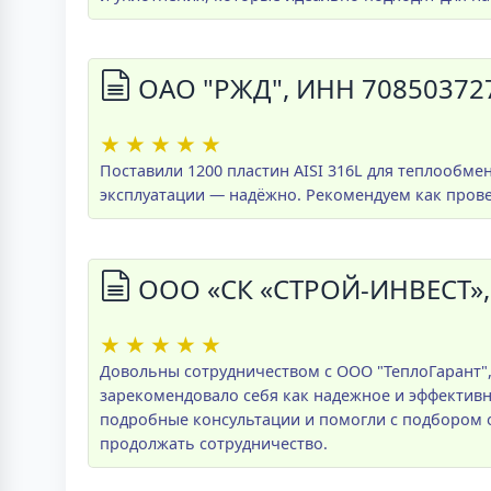
ОАО "РЖД", ИНН 70850372
★
★
★
★
★
Поставили 1200 пластин AISI 316L для теплообме
эксплуатации — надёжно. Рекомендуем как пров
ООО «СК «СТРОЙ-ИНВЕСТ»,
★
★
★
★
★
Довольны сотрудничеством с ООО "ТеплоГарант",
зарекомендовало себя как надежное и эффективн
подробные консультации и помогли с подбором 
продолжать сотрудничество.