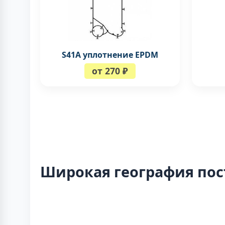
S41A уплотнение EPDM
от 270 ₽
Широкая география пос