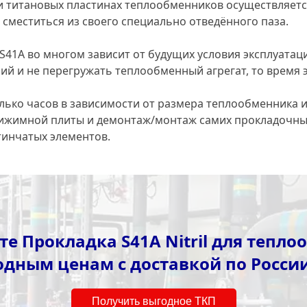
ли титановых пластинах теплообменников осуществляе
 сместиться из своего специально отведённого паза.
41A во многом зависит от будущих условия эксплуатаци
 и не перегружать теплообменный агрегат, то время экс
олько часов в зависимости от размера теплообменника и 
рижимной плиты и демонтаж/монтаж самих прокладочны
инчатых элементов.
е Прокладка S41A Nitril для тепл
одным ценам с доставкой по России
Получить выгодное ТКП