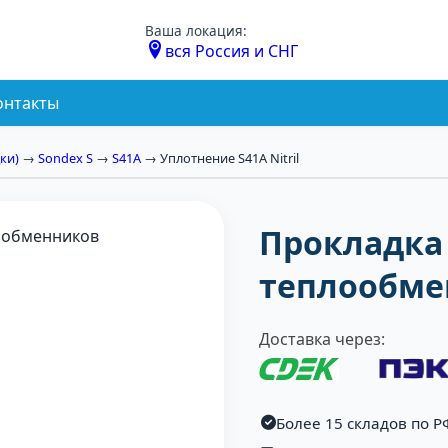
Ваша локация:
вся Россия и СНГ
онтакты
ки)
→
Sondex S
→
S41A
→ Уплотнение S41A Nitril
Прокладка 
теплообме
Доставка через:
Более 15 складов по Р