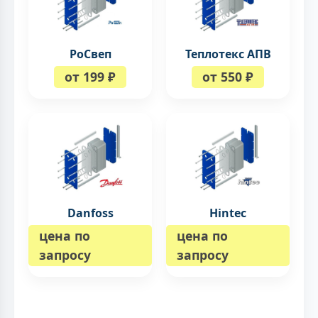
РоСвеп
Теплотекс АПВ
от 199 ₽
от 550 ₽
Danfoss
Hintec
цена по
цена по
запросу
запросу