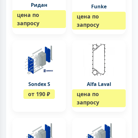
Ридан
Funke
цена по
цена по
запросу
запросу
Sondex S
Alfa Laval
от 190 ₽
цена по
запросу