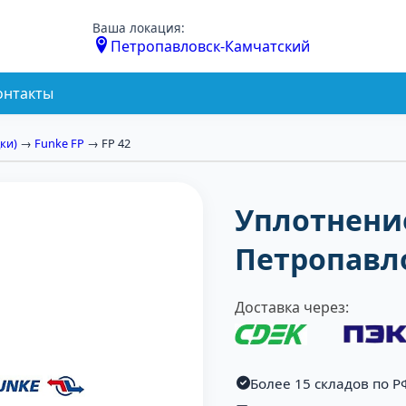
Ваша локация:
Петропавловск-Камчатский
онтакты
ки)
→
Funke FP
→ FP 42
Уплотнение
Петропавл
Доставка через:
Более 15 складов по Р