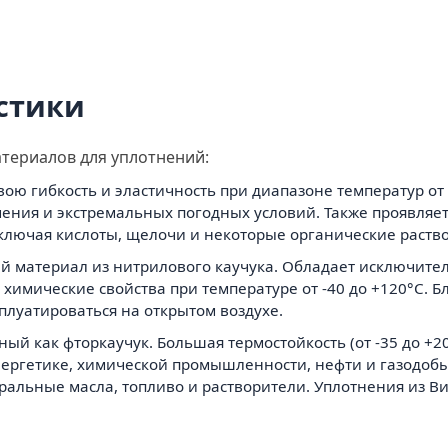
стики
атериалов для уплотнений:
ою гибкость и эластичность при диапазоне температур от -
чения и экстремальных погодных условий. Также проявляе
ключая кислоты, щелочи и некоторые органические раств
ский материал из нитрилового каучука. Обладает исключит
химические свойства при температуре от -40 до +120°C. Б
плуатироваться на открытом воздухе.
тный как фторкаучук. Большая термостойкость (от -35 до +2
нергетике, химической промышленности, нефти и газодобы
альные масла, топливо и растворители. Уплотнения из Ви