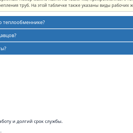
репления труб. На этой табличке также указаны виды рабочих 
 о теплообменнике?
давцов?
ты?
боту и долгий срок службы.
.