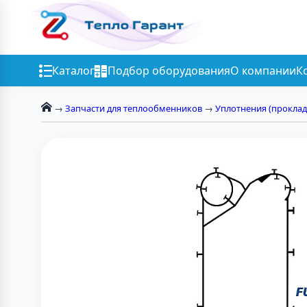
Каталог
Подбор оборудования
О компании
К
→
Запчасти для теплообменников
→
Уплотнения (проклад