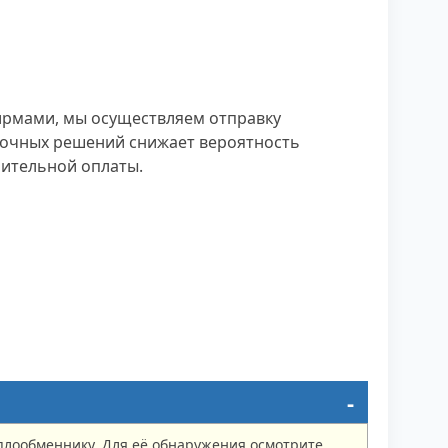
ирмами, мы осуществляем отправку
овочных решений снижает вероятность
нительной оплаты.
плообменнику. Для её обнаружения осмотрите