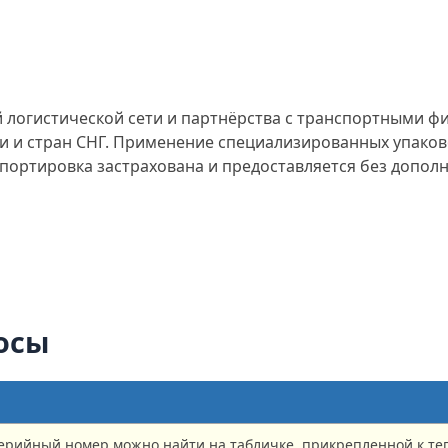
логистической сети и партнёрства с транспортными ф
сии и стран СНГ. Применение специализированных упак
портировка застрахована и предоставляется без допол
осы
серийный номер можно найти на табличке, прикрепленной к те