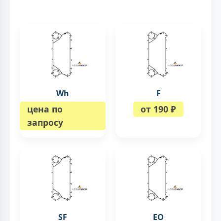
Wh
F
цена по
от 190 ₽
запросу
SF
EO