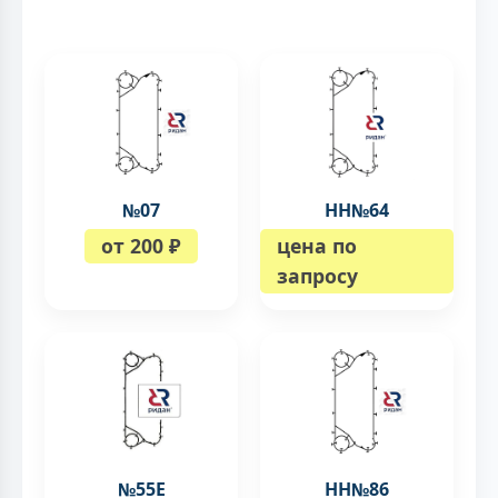
№07
НН№64
от 200 ₽
цена по
запросу
№55Е
НН№86