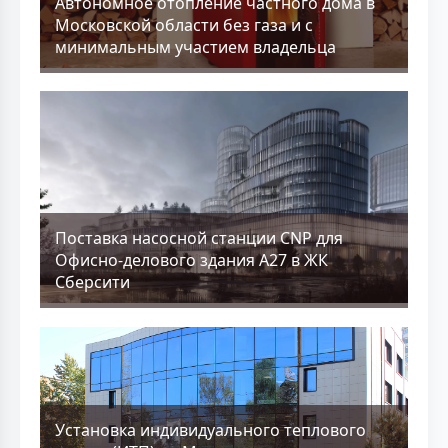
Aвтономное отопление частного дома в
Московской области без газа и с
минимальным участием владельца
Поставка насосной станции CNP для
Офисно-делового здания А27 в ЖК
Сберсити
Установка индивидуального теплового