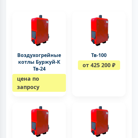
Воздухогрейные
Тв-100
котлы Буржуй-К
от 425 200 ₽
Тв-24
цена по
запросу