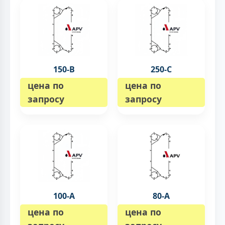
150-B
250-C
цена по
цена по
запросу
запросу
100-А
80-A
цена по
цена по