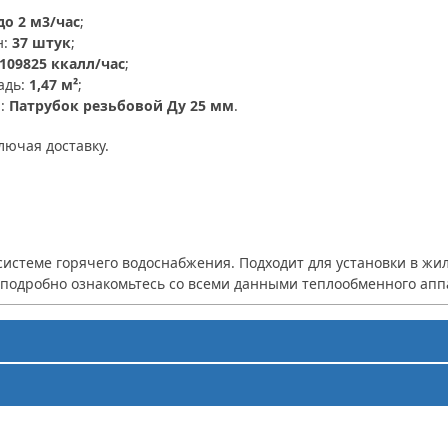
до 2 м3/час
;
н:
37 штук
;
109825 ккалл/час
;
адь:
1,47 м²
;
я:
Патрубок резьбовой Ду 25 мм
.
ключая доставку.
системе горячего водоснабжения. Подходит для установки в 
е подробно ознакомьтесь со всеми данными теплообменного апп