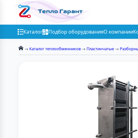
Каталог
Подбор оборудования
О компании
К
→
Каталог теплообменников
→
Пластинчатые
→
Разборн