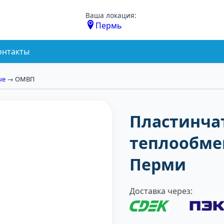
Ваша локация:
Пермь
онтакты
ые
→ ОМВП
Пластинча
теплообме
Перми
Доставка через: