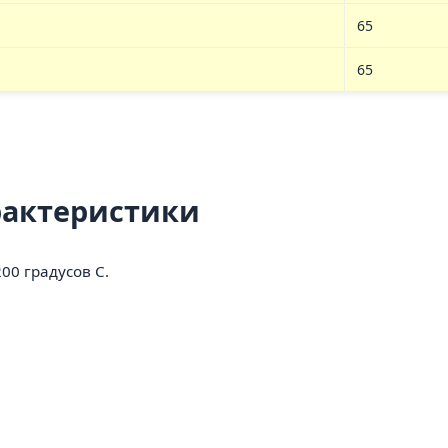
65
65
рактеристики
00 градусов C.