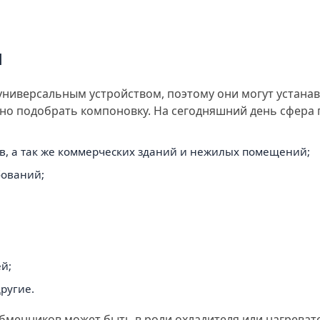
я
иверсальным устройством, поэтому они могут устанав
ьно подобрать компоновку. На сегодняшний день сфер
в, а так же коммерческих зданий и нежилых помещений;
бований;
й;
ругие.
бменников может быть в роли охладителя или нагревате