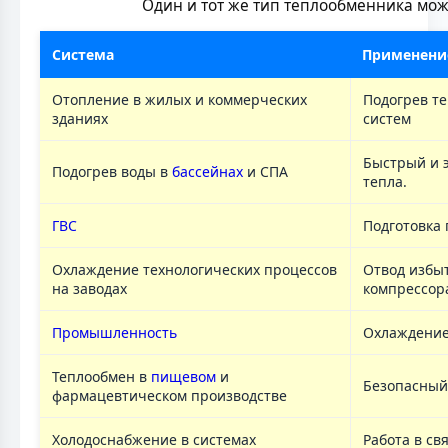
Один и тот же тип теплообменника мож
Система
Применени
Отопление в жилых и коммерческих
Подогрев т
зданиях
систем
Быстрый и 
Подогрев воды в
бассейнах
и СПА
тепла.
ГВС
Подготовка
Охлаждение технологических процессов
Отвод избыт
на заводах
компрессора
Промышленность
Охлаждение
Теплообмен в
пищевом
и
Безопасный 
фармацевтическом производстве
Холодоснабжение в системах
Работа в св