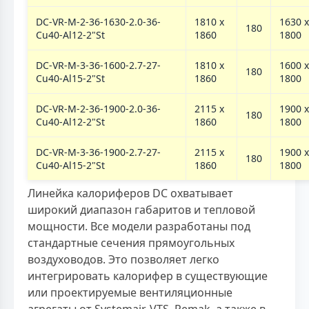
DC-VR-M-2-36-1630-2.0-36-
1810 х
1630 х
180
Cu40-Al12-2"St
1860
1800
DC-VR-M-3-36-1600-2.7-27-
1810 х
1600 х
180
Cu40-Al15-2"St
1860
1800
DC-VR-M-2-36-1900-2.0-36-
2115 х
1900 х
180
Cu40-Al12-2"St
1860
1800
DC-VR-M-3-36-1900-2.7-27-
2115 х
1900 х
180
Cu40-Al15-2"St
1860
1800
Линейка калориферов DC охватывает
широкий диапазон габаритов и тепловой
мощности. Все модели разработаны под
стандартные сечения прямоугольных
воздуховодов. Это позволяет легко
интегрировать калорифер в существующие
или проектируемые вентиляционные
агрегаты от Systemair, VTS, Remak, а также в