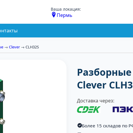
Ваша локация:
Пермь
онтакты
ые
→
Clever
→ CLH32S
Разборные
Clever CLH
Доставка через:
Более 15 складов по Р