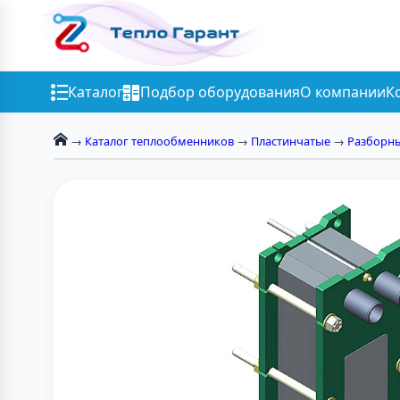
Каталог
Подбор оборудования
О компании
К
→
Каталог теплообменников
→
Пластинчатые
→
Разборн