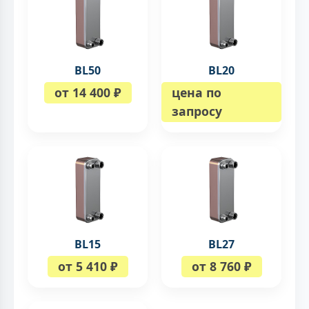
BL50
BL20
от 14 400 ₽
цена по
запросу
BL15
BL27
от 5 410 ₽
от 8 760 ₽