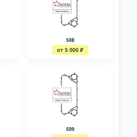
S08
от 5 000 ₽
S09