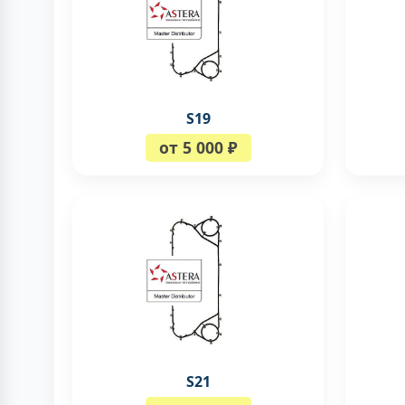
S19
от 5 000 ₽
S21