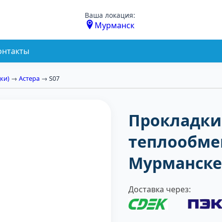
Ваша локация:
Мурманск
онтакты
ки)
→
Астера
→ S07
Прокладки
теплообмен
Мурманске
Доставка через: