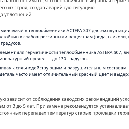
ь важно понимать, что неправильно выбранная гермет
го из строя, создав аварийную ситуацию.
да уплотнений:
именяемый в теплообменнике АСТЕРА S07 для эксплуатаци
тойчив к слабоагрессивными веществам (вода, гликоли, 
градусов.
й элемент для герметичности теплообменника ASTERA S07, 
пературный предел — до 130 градусов.
тойчивая к сильнодействующим и разрушительным составам,
я деталь часто имеет отличительный красный цвет и выде
ую зависит от соблюдения заводских рекомендаций усл
ем от 3 до 5 лет. При замене рекомендуется устанавлив
постоянных перепадах температур старые прокладки тер