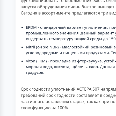
функционировать теплообменник. Здесь очен
запуска оборудования очень быстро выведет е
Сегодня в ассортименте предлагаются три ви
EPDM - стандартный вариант уплотнения, пр
промышленного значения. Данный вариант ус
выдержать температуру жидкой среды до 150 
Nitril (он же NBR) - маслостойкий резиновы
углеводородами и пищевыми продуктами. Тем
Viton (FKM) - прокладка из фторкаучука, ус
морская вода, кислота, щёлочь, хлор. Данна
градусов.
Срок годности уплотнений АСТЕРА S07 напрям
требований срок годности составляет в средн
частичного оставления старых, так как при 
свою функцию на 100%.