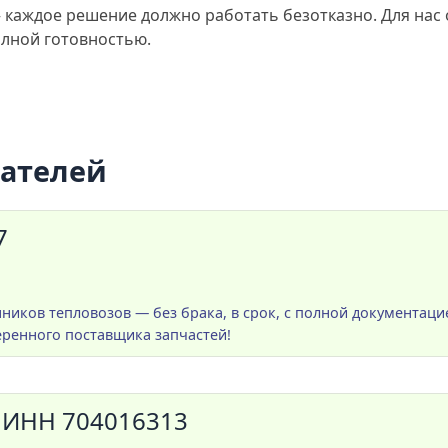
 каждое решение должно работать безотказно. Для нас о
олной готовностью.
пателей
7
нников тепловозов — без брака, в срок, с полной документаци
еренного поставщика запчастей!
ИНН 704016313