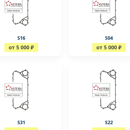
S16
S04
от 5 000 ₽
от 5 000 ₽
S31
S22