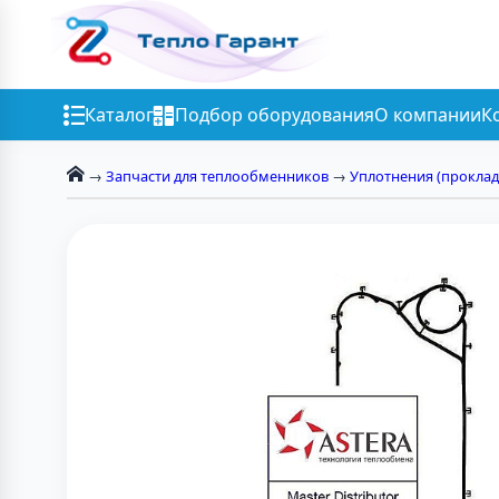
Каталог
Подбор оборудования
О компании
К
→
Запчасти для теплообменников
→
Уплотнения (проклад