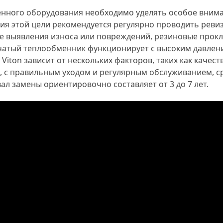
енного оборудования необходимо уделять особое вним
ия этой цели рекомендуется регулярно проводить ревиз
чае выявления износа или повреждений, резиновые прок
нчатый теплообменник функционирует с высоким давлен
ton зависит от нескольких факторов, таких как качеств
, с правильным уходом и регулярным обслуживанием, с
л замены ориентировочно составляет от 3 до 7 лет.