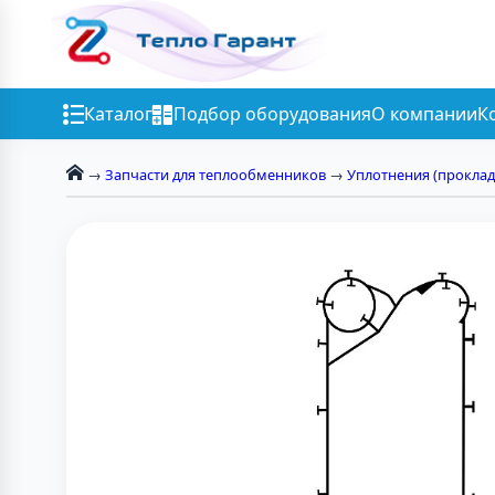
Каталог
Подбор оборудования
О компании
К
→
Запчасти для теплообменников
→
Уплотнения (проклад