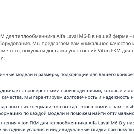
KM для теплообменника Alfa Laval M6-B в нашей фирме
борудования. Мы предлагаем вам уникальное качество 
ме того, покупка и доставка уплотнений Viton FKM для 
и:
личные модели и размеры, подходящие для вашего конкр
рудничает с проверенными производителями, которые изго
и качества. Мы гарантируем долговечность и надежность 
да опытных специалистов всегда готова помочь вам с выб
формацию по каждой модели и поможем найти оптимальн
нения Viton FKM для теплообменника Alfa Laval M6-B у н
е выгодные условия и индивидуальные скидки при покупке