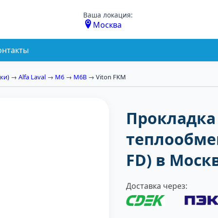
Ваша локация:
Москва
онтакты
ки)
→
Alfa Laval
→
М6
→
M6B
→ Viton FKM
Прокладка 
теплообмен
FD) в Моск
Доставка через: