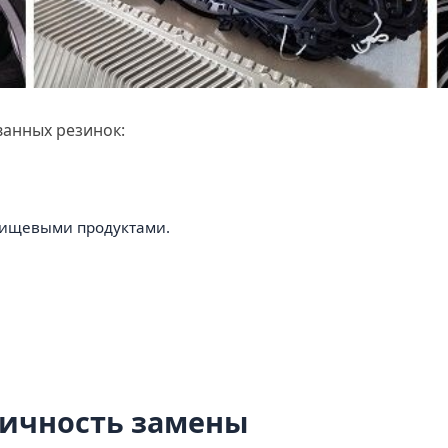
ванных резинок:
 пищевыми продуктами.
дичность замены