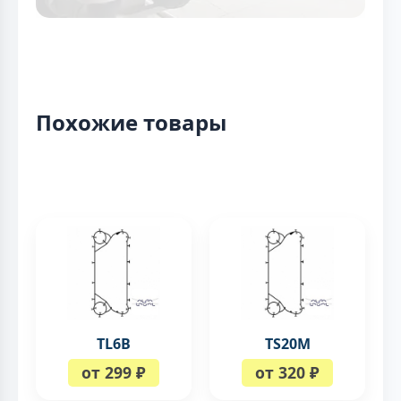
Похожие товары
TL6B
TS20M
от 299 ₽
от 320 ₽