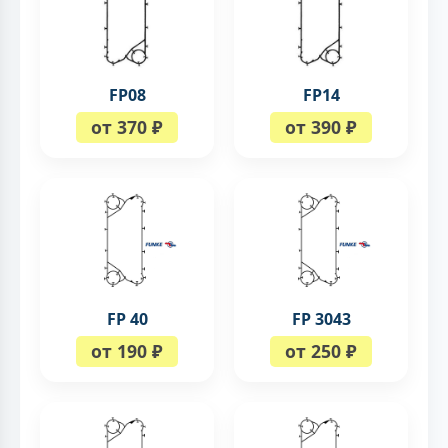
FP08
FP14
от 370 ₽
от 390 ₽
FP 40
FP 3043
от 190 ₽
от 250 ₽