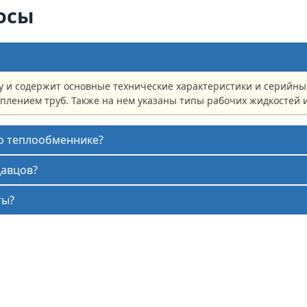
осы
 и содержит основные технические характеристики и серийны
еплением труб. Также на нем указаны типы рабочих жидкостей 
 о теплообменнике?
давцов?
ты?