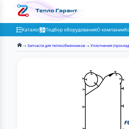
Каталог
Подбор оборудования
О компании
К
→
Запчасти для теплообменников
→
Уплотнения (проклад