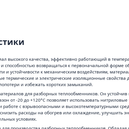
стики
ал высокого качества, эффективно работающий в температ
ю и способностью возвращаться к первоначальной форме 
ти и устойчивости к механическим воздействиям, материа
ые термические и электрические изоляционные свойства 
лопотери и избежать коротких замыканий.
 материалов для разборных теплообменников. Он устойчив к
азон от -20 до +120°C позволяет использовать нитрилов
ри работе с взрывоопасными и высокотемпературными сре
снизить расходы на обогрев или охлаждение, улучшить э
ельных условиях.
ов для производства разборных теплообменников. Облада