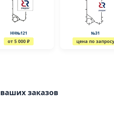
НН№121
№31
от 5 000 ₽
цена по запрос
 ваших заказов