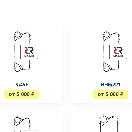
№45Е
НН№221
от 5 000 ₽
от 5 000 ₽