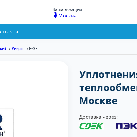
Ваша локация:
Москва
онтакты
ки)
→
Ридан
→ №37
Уплотнени
теплообмен
Москве
Доставка через: