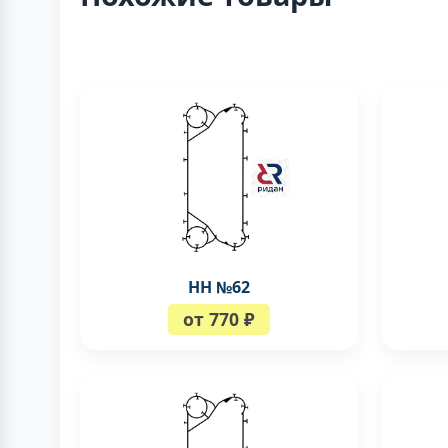
НН №62
от 770 ₽