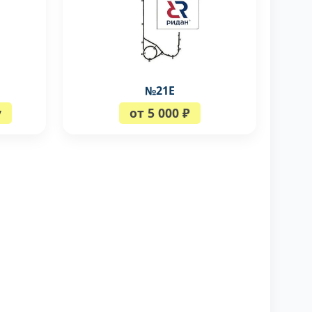
№21Е
у
от 5 000 ₽