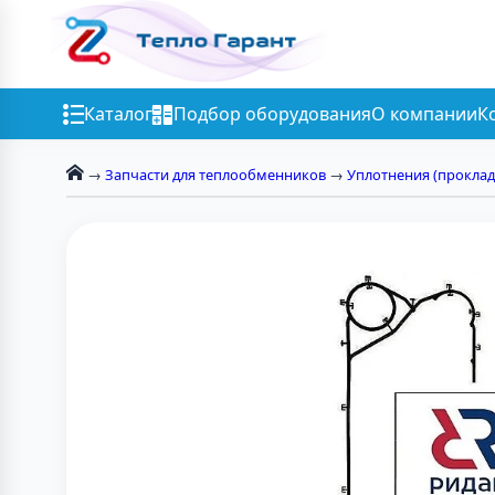
Каталог
Подбор оборудования
О компании
К
→
Запчасти для теплообменников
→
Уплотнения (проклад