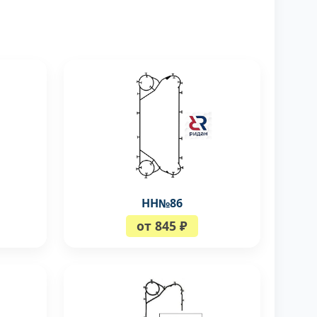
НН№86
от 845 ₽