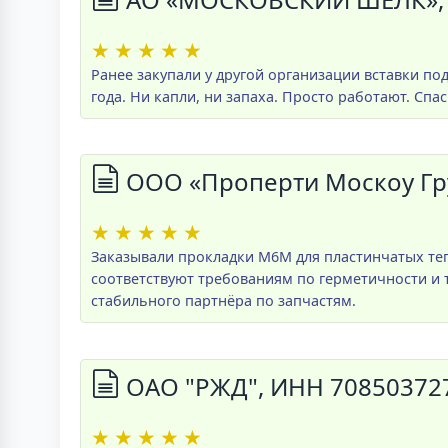
★
★
★
★
★
Ранее закупали у другой организации вставки по
года. Ни капли, ни запаха. Просто работают. Спа
ООО «Проперти Москоу Гр
★
★
★
★
★
Заказывали прокладки M6M для пластинчатых теп
соответствуют требованиям по герметичности и т
стабильного партнёра по запчастям.
ОАО "РЖД", ИНН 70850372
★
★
★
★
★