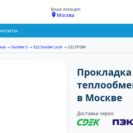
Ваша локация:
Москва
онтакты
ки)
→
Sondex S
→
S22 Sonder Lock
→ S22 EPDM
Прокладка 
теплообме
в Москве
Доставка через: