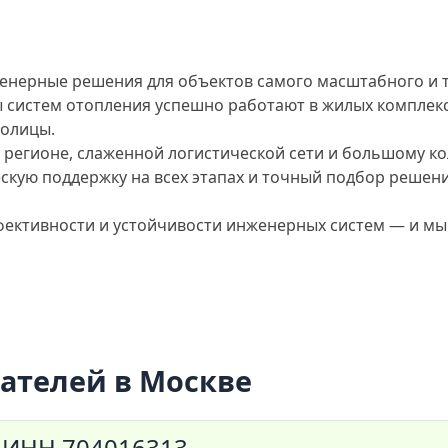
нерные решения для объектов самого масштабного и т
систем отопления успешно работают в жилых комплекса
толицы.
 регионе, слаженной логистической сети и большому к
скую поддержку на всех этапах и точный подбор решен
фективности и устойчивости инженерных систем — и мы
ателей в Москве
ИНН 704016313