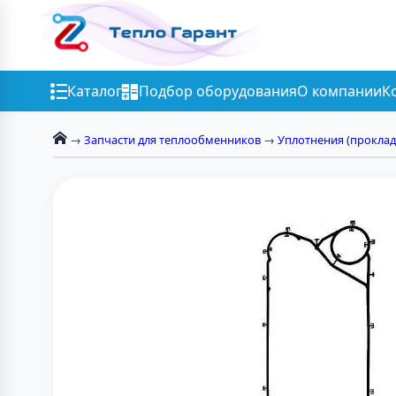
Каталог
Подбор оборудования
О компании
К
→
Запчасти для теплообменников
→
Уплотнения (проклад