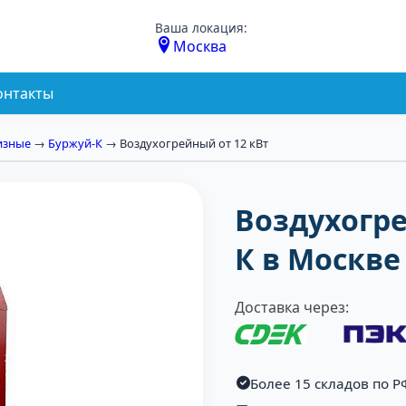
Ваша локация:
Москва
онтакты
изные
→
Буржуй-К
→ Воздухогрейный от 12 кВт
Воздухогр
К в Москве
Доставка через:
Более 15 складов по Р