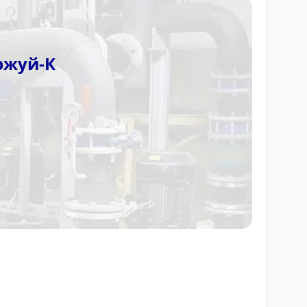
ржуй-К