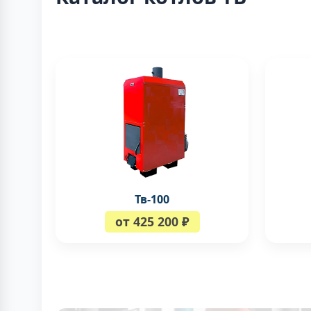
Тв-100
от 425 200 ₽