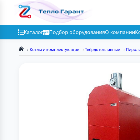
Каталог
Подбор оборудования
О компании
К
→
Котлы и комплектующие
→
Твёрдотопливные
→
Пирол