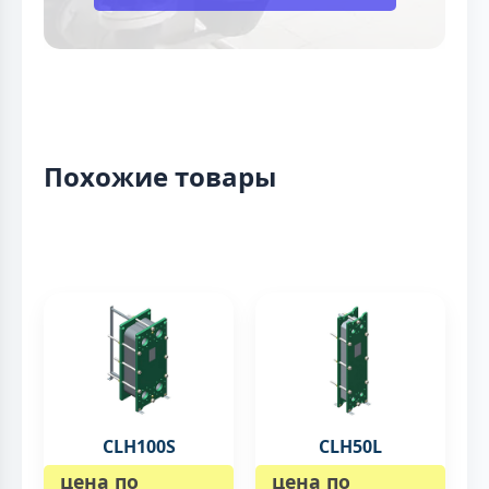
Похожие товары
CLH100S
CLH50L
цена по
цена по