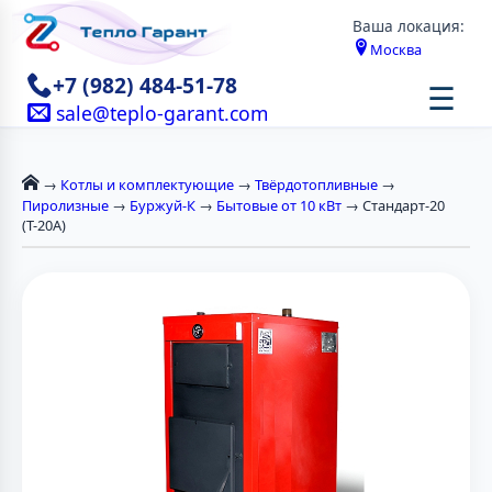
Ваша локация:
Москва
+7 (982) 484-51-78
☰
sale@teplo-garant.com
→
Котлы и комплектующие
→
Твёрдотопливные
→
Пиролизные
→
Буржуй-К
→
Бытовые от 10 кВт
→ Стандарт-20
(Т-20А)