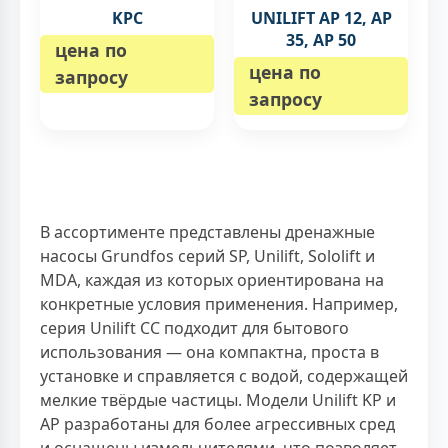
KPC
UNILIFT AP 12, AP
35, AP 50
цена по
цена по
запросу
запросу
В ассортименте представлены дренажные
насосы Grundfos серий SP, Unilift, Sololift и
MDA, каждая из которых ориентирована на
конкретные условия применения. Например,
серия Unilift CC подходит для бытового
использования — она компактна, проста в
установке и справляется с водой, содержащей
мелкие твёрдые частицы. Модели Unilift KP и
AP разработаны для более агрессивных сред