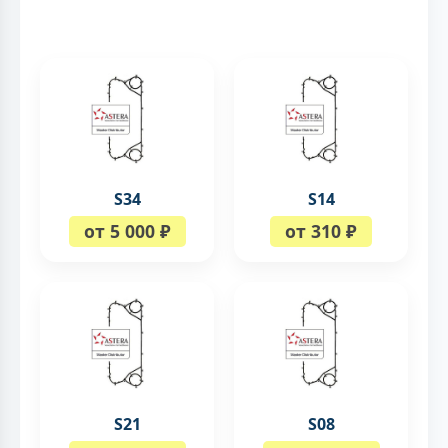
S34
S14
от 5 000 ₽
от 310 ₽
S21
S08