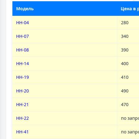
Модель
Цена в 
НН-04
280
НН-07
340
НН-08
390
НН-14
400
НН-19
410
НН-20
490
НН-21
470
НН-22
по запр
НН-41
по запр