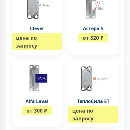
Clever
Астера S
цена по
от 320 ₽
запросу
Alfa Laval
ТеплоСила ET
от 300 ₽
цена по
запросу