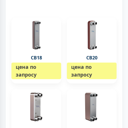
CB18
CB20
цена по
цена по
запросу
запросу