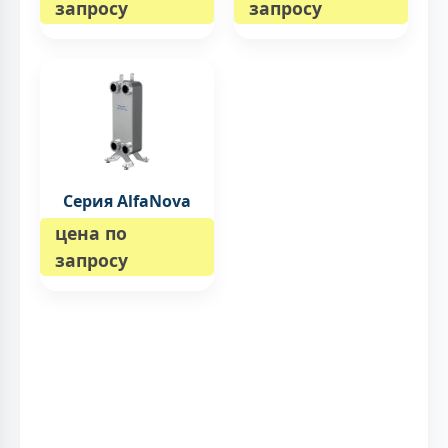
запросу
запросу
Серия AlfaNova
цена по
запросу