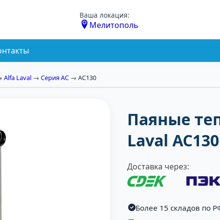
Ваша локация:
Мелитополь
онтакты
→
Alfa Laval
→
Серия AC
→ AC130
Паяные те
Laval AC13
Доставка через:
Более 15 складов по Р