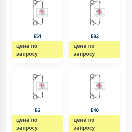
E51
E82
цена по
цена по
запросу
запросу
E6
E40
цена по
цена по
запросу
запросу