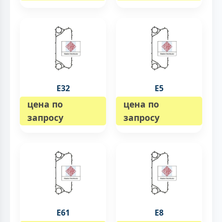
E32
E5
цена по
цена по
запросу
запросу
E61
E8