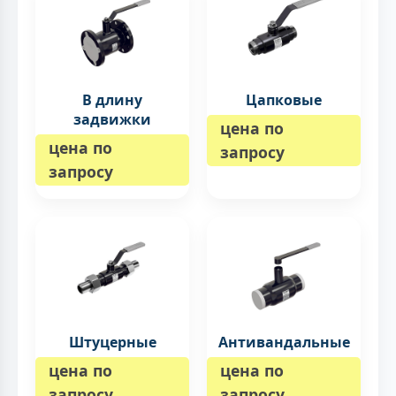
В длину
Цапковые
задвижки
цена по
цена по
запросу
запросу
Штуцерные
Антивандальные
цена по
цена по
запросу
запросу