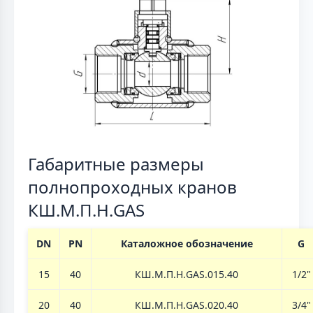
Габаритные размеры
полнопроходных кранов
КШ.М.П.Н.GAS
DN
PN
Каталожное обозначение
G
15
40
КШ.М.П.Н.GAS.015.40
1/2"
20
40
КШ.М.П.Н.GAS.020.40
3/4"